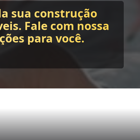
da sua construção
eis. Fale com nossa
ções para você.