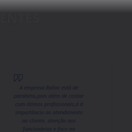
A empresa Railoc está de
parabéns,pois além de contar
com ótimos profissionais,d á
importância ao atendimento
ao cliente, atenção aos
funcionários e foco na