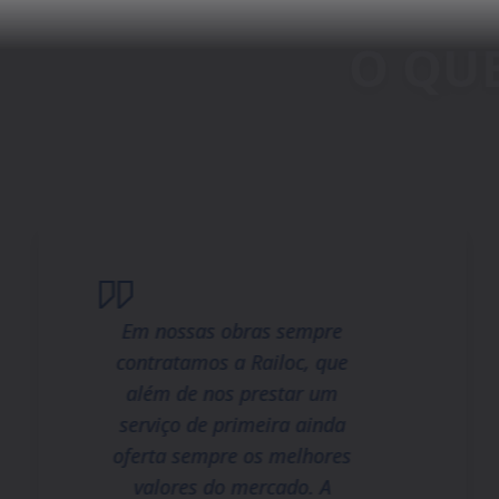
Em nossas obras sempre
contratamos a Railoc, que
além de nos prestar um
serviço de primeira ainda
oferta sempre os melhores
valores do mercado. A