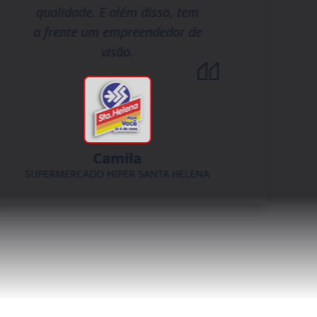
qualidade. E além disso, tem
a frente um empreendedor de
visão.
Camila
SUPERMERCADO HIPER SANTA HELENA