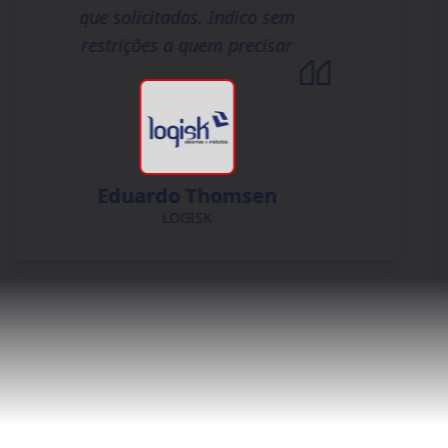
que solicitadas. Indico sem
restrições a quem precisar
Eduardo Thomsen
LOGISK