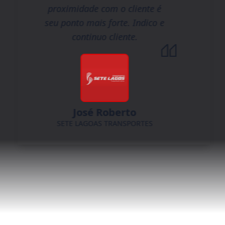
proximidade com o cliente é
seu ponto mais forte. Indico e
continuo cliente.
José Roberto
SETE LAGOAS TRANSPORTES