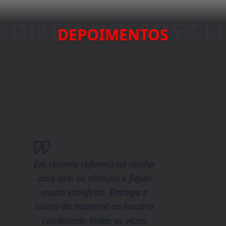
DEPOIMENTOS
Em recente reforma na minha
casa usei os serviços e fiquei
muito satisfeito. Entrega e
coleta do material no horário
combinado todas as vezes