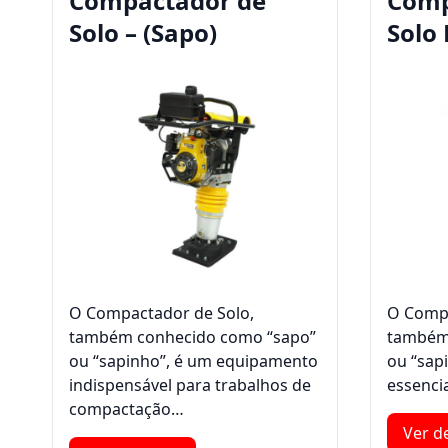
Compactador de
Comp
Solo – (Sapo)
Solo 
O Compactador de Solo,
O Compa
também conhecido como “sapo”
também
ou “sapinho”, é um equipamento
ou “sap
indispensável para trabalhos de
essenci
compactação…
Ver d