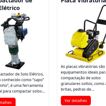
actador de
Placa Vibratóri
Elétrico
As placas vibratórias são
equipamentos ideais par
ctador de Solo Elétrico,
compactação de solos
 conhecido como “sapo”
granulares soltos, como 
inho”, é uma ferramenta
britas, pedras de…
al para compactar solos…
Ver detalhes
etalhes