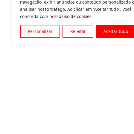
navegação, exibir anúncios ou conteúdo personalizado 
analisar nosso tráfego. Ao clicar em “Aceitar tudo”, você
concorda com nosso uso de cookies.
Personalizar
Rejeitar
Aceitar tudo
Av. Padre Tarcísio, 1715 - Sete Lagoas
31 3774-1818
31 98504-1818