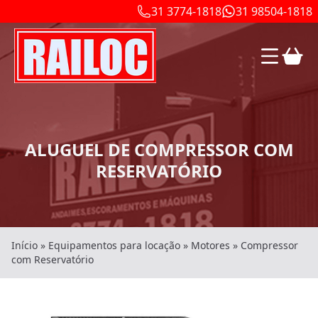
31 3774-1818
31 98504-1818
ALUGUEL DE COMPRESSOR COM
RESERVATÓRIO
Início
»
Equipamentos para locação
»
Motores
»
Compressor
com Reservatório