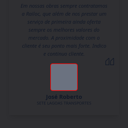
Em nossas obras sempre contratamos
a Railoc, que além de nos prestar um
serviço de primeira ainda oferta
sempre os melhores valores do
mercado. A proximidade com o
cliente é seu ponto mais forte. Indico
e continuo cliente.
José Roberto
SETE LAGOAS TRANSPORTES