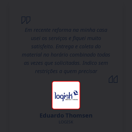
Em recente reforma na minha casa
usei os serviços e fiquei muito
satisfeito. Entrega e coleta do
material no horário combinado todas
as vezes que solicitadas. Indico sem
restrições a quem precisar
Eduardo Thomsen
LOGISK