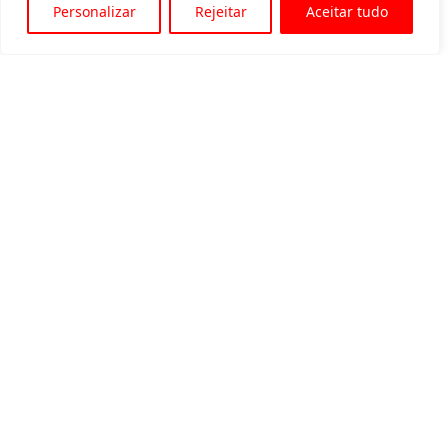
Personalizar
Rejeitar
Aceitar tudo
Av. Padre Tarcísio, 1715 - Sete Lagoas
31 3774-1818
31 98504-1818
MENU
Quem somos
Equipamentos para locação
Eventos
Blog
Contato
Política de privacidade