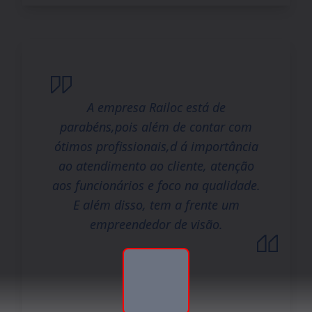
A empresa Railoc está de
parabéns,pois além de contar com
ótimos profissionais,d á importância
ao atendimento ao cliente, atenção
aos funcionários e foco na qualidade.
E além disso, tem a frente um
empreendedor de visão.