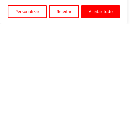
Personalizar
Rejeitar
Aceitar tudo
Av. Padre Tarcísio, 1715 - Sete Lagoas
31 3774-1818
31 98504-1818
MENU
Quem somos
Equipamentos para locação
Eventos