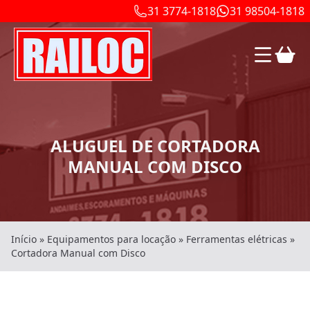
31 3774-1818
31 98504-1818
ALUGUEL DE CORTADORA
MANUAL COM DISCO
Início
»
Equipamentos para locação
»
Ferramentas elétricas
»
Cortadora Manual com Disco