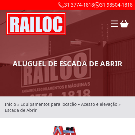
31 3774-1818
31 98504-1818
ALUGUEL DE ESCADA DE ABRIR
Início
»
Equipamentos para locação
»
Acesso e elevação
»
Escada de Abrir