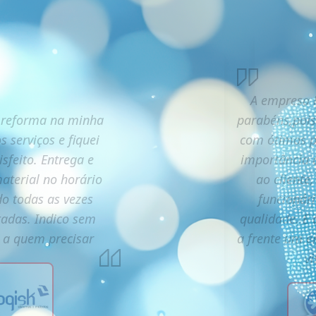
A empresa R
 reforma na minha
parabéns,pois
s serviços e fiquei
com ótimos pr
isfeito. Entrega e
importância 
aterial no horário
ao cliente
o todas as vezes
funcionári
itadas. Indico sem
qualidade. E 
s a quem precisar
a frente um 
vi