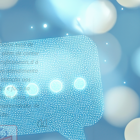
ailoc está de
 além de contar
ofissionais,d á
ao atendimento
, atenção aos
os e foco na
além disso, tem
empreendedor de
são.