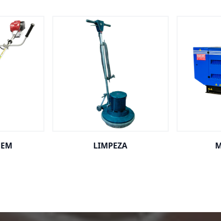
GEM
LIMPEZA
M