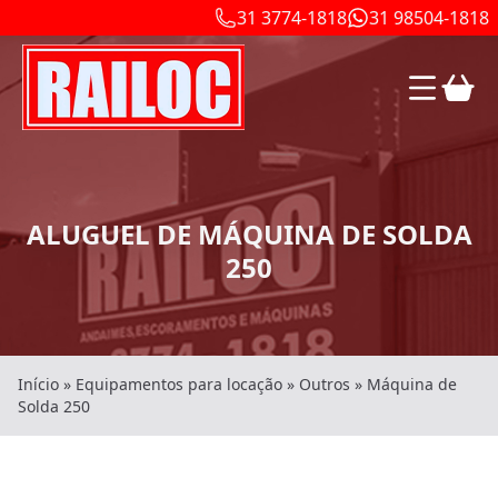
31 3774-1818
31 98504-1818
ALUGUEL DE MÁQUINA DE SOLDA
250
Início
»
Equipamentos para locação
»
Outros
»
Máquina de
Solda 250