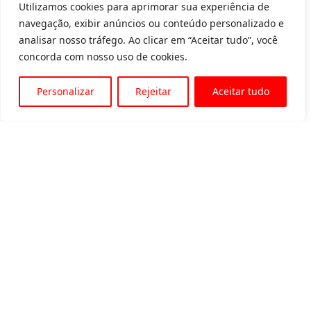
Utilizamos cookies para aprimorar sua experiência de
navegação, exibir anúncios ou conteúdo personalizado e
analisar nosso tráfego. Ao clicar em “Aceitar tudo”, você
concorda com nosso uso de cookies.
Personalizar
Rejeitar
Aceitar tudo
Av. Padre Tarcísio, 1715 - Sete Lagoas
31 3774-1818
31 98504-1818
MENU