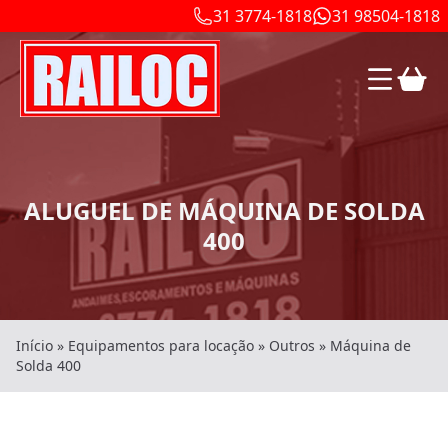
31 3774-1818
31 98504-1818
ALUGUEL DE MÁQUINA DE SOLDA
400
Início
»
Equipamentos para locação
»
Outros
»
Máquina de
Solda 400