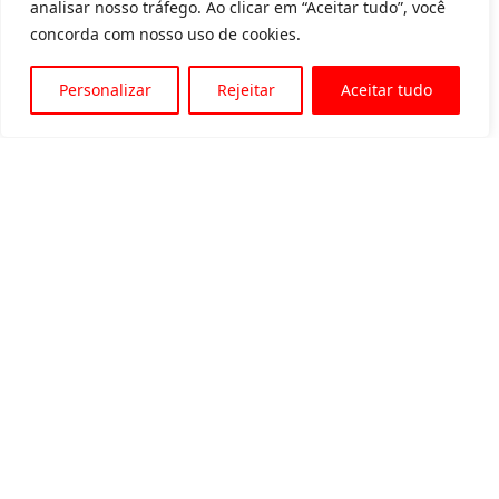
analisar nosso tráfego. Ao clicar em “Aceitar tudo”, você
concorda com nosso uso de cookies.
Personalizar
Rejeitar
Aceitar tudo
Av. Padre Tarcísio, 1715 - Sete Lagoas
31 3774-1818
31 98504-1818
MENU
Quem somos
Equipamentos para locação